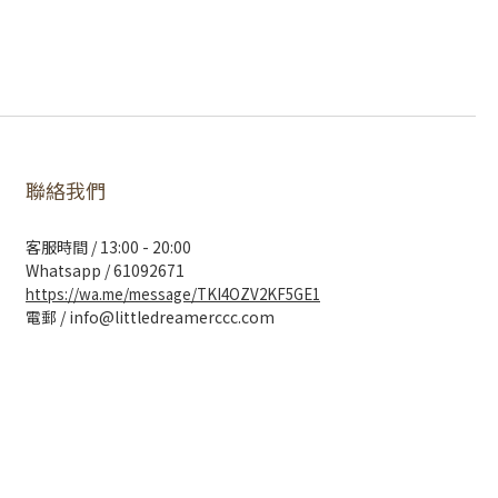
聯絡我們
客服時間 / 13:00 - 20:00
Whatsapp / 61092671
https://wa.me/message/TKI4OZV2KF5GE1
電郵 / info@littledreamerccc.com