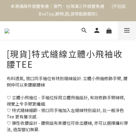
本港滿兩件順豐免運｜澳門、台灣滿三件順豐免運        (不包括
本港滿兩件順豐免運｜澳門、台灣滿三件順豐免運        (不包括
BraTop,飾物,鞋,袋等配飾類別)
BraTop,飾物,鞋,袋等配飾類別)
單次消費滿$1000,可成為永久VIP,下次購物起享9折優惠
本港滿兩件順豐免運｜澳門、台灣滿三件順豐免運        (不包括
[現貨]特式縫線立體小飛袖收
BraTop,飾物,鞋,袋等配飾類別)
腰TEE
布料透氣, 領口同手袖位有特別縫線設計. 立體小飛袖修飾手臂, 腰
側仲可以束腰顯腰線
♡ 立體小飛袖位 - 手袖位採用立體飛袖設計, 有效修飾手臂線條, 
視覺上令手臂更纖細.
♡ 特式縫線細節 - 領口同手袖加入左縫線特別設計, 比一般淨色 
Tee 更有層次感.
♡ 彈性收腰設計 - 腰側設有束腰位可收出腰線, 亦可以選擇攝衫穿
法, 造型變幻無窮.