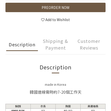
PREORDER NOW
Add to Wishlist
Shipping &
Customer
Description
Payment
Reviews
Description
made
in Korea
韓國連線需時約7-20個工作天