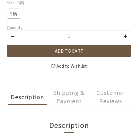
Size
: S碼
S碼
Quantity
ADD TO CART
Add to Wishlist
Shipping &
Customer
Description
Payment
Reviews
Description