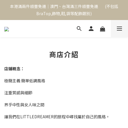
本港滿兩件順豐免運｜澳門、台灣滿三件順豐免運        (不包括
本港滿兩件順豐免運｜澳門、台灣滿三件順豐免運        (不包括
BraTop,飾物,鞋,袋等配飾類別)
BraTop,飾物,鞋,袋等配飾類別)
單次消費滿$1000,可成為永久VIP,下次購物起享9折優惠
本港滿兩件順豐免運｜澳門、台灣滿三件順豐免運        (不包括
商店介紹
BraTop,飾物,鞋,袋等配飾類別)
店鋪概念：
極簡主義 簡單低調風格
注重質感與細節
界乎中性與女人味之間
讓我們在LITTLEDREAMER的旅程中尋找屬於自己的風格。